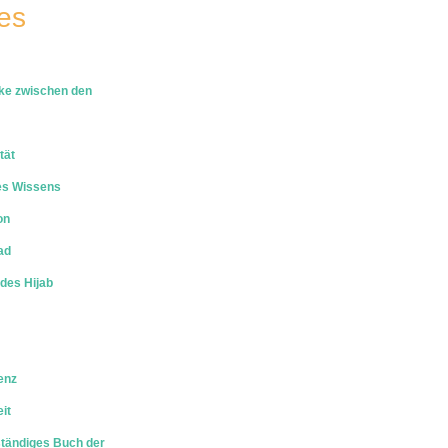
les
cke zwischen den
tät
es Wissens
on
ad
des Hijab
enz
it
ständiges Buch der