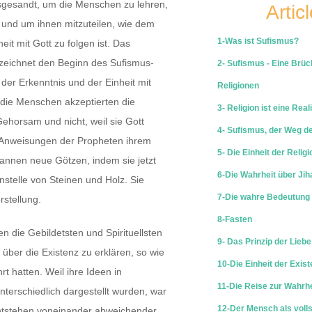
gesandt, um die Menschen zu lehren,
Artic
, und um ihnen mitzuteilen, wie dem
1-Was ist Sufismus?
it mit Gott zu folgen ist. Das
zeichnet den Beginn des Sufismus-
2- Sufismus - Eine Brü
 der Erkenntnis und der Einheit mit
Religionen
 die Menschen akzeptierten die
3- Religion ist eine Reali
ehorsam und nicht, weil sie Gott
4- Sufismus, der Weg d
e Anweisungen der Propheten ihrem
5- Die Einheit der Religi
nnen neue Götzen, indem sie jetzt
6-Die Wahrheit über Jih
stelle von Steinen und Holz. Sie
7-Die wahre Bedeutung 
rstellung.
8-Fasten
n die Gebildetsten und Spirituellsten
9- Das Prinzip der Liebe
über die Existenz zu erklären, so wie
10-Die Einheit der Exist
t hatten. Weil ihre Ideen in
11-Die Reise zur Wahrhe
terschiedlich dargestellt wurden, war
12-Der Mensch als voll
Entstehen voneinander abweichender