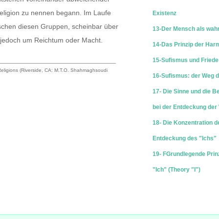
Religion zu nennen begann. Im Laufe
Existenz
wischen diesen Gruppen, scheinbar über
13-Der Mensch als wahre
es jedoch um Reichtum oder Macht.
14-Das Prinzip der Har
15-Sufismus und Friede
asiert nicht auf unterschiedlichen
eligions (Riverside, CA: M.T.O. Shahmaghsoudi
16-Sufismus: der Weg d
 über die Jahrhunderte entwickelt
der Religion, und Gott kann weder
17- Die Sinne und die B
ysischen Sinne noch durch Lesen oder
bei der Entdeckung der
den werden.
18- Die Konzentration d
Entdeckung des "Ichs"
 die Entdeckung der innersten
19- FGrundlegende Prin
, aus der die göttlichen Attribute
ropheten erkannten. Diese Entdeckung
"Ich" (Theory "I")
sziplin und eine exakte Schulung, die