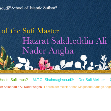
as ist Sufismus?
M.T.O. Shahmaghsoudi
®
Der Sufi Meister
ter Salaheddin Ali Nader Angha
Lehren der meister Shah Maghsoud Sadegh Ang